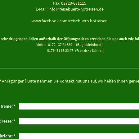
Fax: 03723-681115
E-Mail: info@reisebuero-hotreisen.de
www.facebook.com/reisebuero.hotreisen
 sehr dringenden Fällen außerhalb der Öffnungszeiten erreichen Sie uns auch wie fol
Mobil: 0172 - 37 21 889 (Birgit Meinhold)
0176- 31 65 23 47 (Franziska Schnell)
 Anregungen? Bitte nehmen Sie Kontakt mit uns auf, wir helfen Ihnen gerne
Name:
*
dresse:
*
hricht:
*